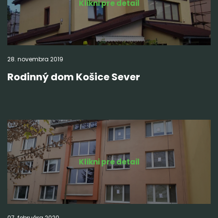
Klikni pre detail
28.
novembra
2019
Rodinný dom Košice Sever
Klikni pre detail
07.
februára
2020