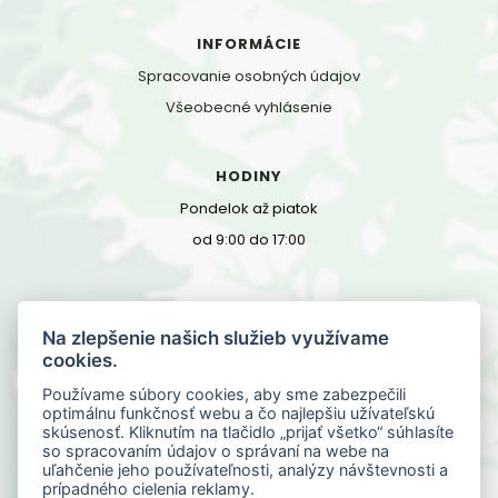
INFORMÁCIE
Spracovanie osobných údajov
Všeobecné vyhlásenie
HODINY
Pondelok až piatok
od 9:00 do 17:00
KONTAKT
Na zlepšenie našich služieb využívame
Floriánska 9
cookies.
040 01 Košice, Slovensko
Používame súbory cookies, aby sme zabezpečili
optimálnu funkčnosť webu a čo najlepšiu užívateľskú
0901 705 702
skúsenosť. Kliknutím na tlačidlo „prijať všetko“ súhlasíte
so spracovaním údajov o správaní na webe na
0902 038 546
uľahčenie jeho používateľnosti, analýzy návštevnosti a
info@zdravafasada.sk
prípadného cielenia reklamy.