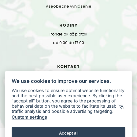
Všeobecné vyhlásenie
HODINY
Pondelok až piatok
od 9:00 do 17:00
KONTAKT
Floriánska 9
We use cookies to improve our services.
040 01 Košice, Slovensko
We use cookies to ensure optimal website functionality
0901 705 702
and the best possible user experience. By clicking the
"accept all" button, you agree to the processing of
0902 038 546
behavioral data on the website to facilitate its usability,
info@zdravafasada.sk
traffic analysis and possible advertising targeting.
Custom settings
Accept all